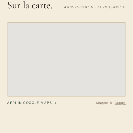
Sur la carte.
44.1575626° N · 11.7933419° E
APRI IN GOOGLE MAPS →
Mappa: ©
Google