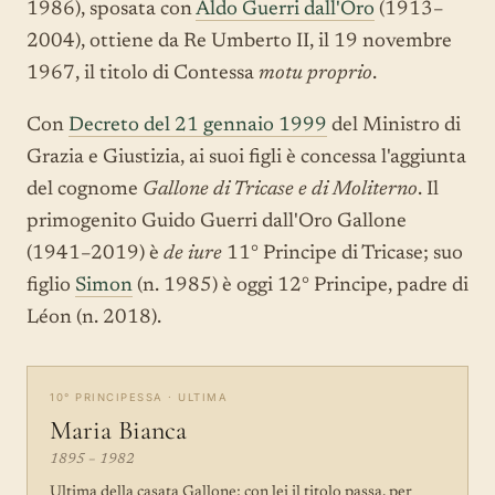
1986), sposata con
Aldo Guerri dall'Oro
(1913–
2004), ottiene da Re Umberto II, il 19 novembre
1967, il titolo di Contessa
motu proprio
.
Con
Decreto del 21 gennaio 1999
del Ministro di
Grazia e Giustizia, ai suoi figli è concessa l'aggiunta
del cognome
Gallone di Tricase e di Moliterno
. Il
primogenito Guido Guerri dall'Oro Gallone
(1941–2019) è
de iure
11° Principe di Tricase; suo
figlio
Simon
(n. 1985) è oggi 12° Principe, padre di
Léon (n. 2018).
10° PRINCIPESSA · ULTIMA
Maria Bianca
1895 – 1982
Ultima della casata Gallone; con lei il titolo passa, per