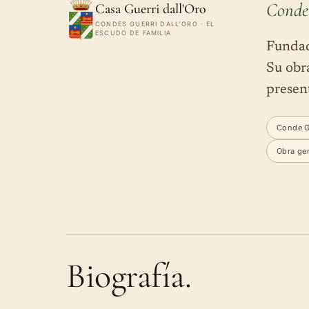
Conde 
Casa Guerri dall'Oro
CONDES GUERRI DALL'ORO · EL
ESCUDO DE FAMILIA
Fundad
Su obr
present
Conde Gu
Obra ge
Biografía.