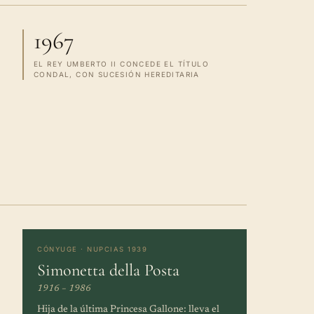
1967
EL REY UMBERTO II CONCEDE EL TÍTULO
CONDAL, CON SUCESIÓN HEREDITARIA
CÓNYUGE · NUPCIAS 1939
Simonetta della Posta
1916 – 1986
Hija de la última Princesa Gallone: lleva el