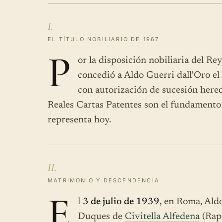
I.
EL TÍTULO NOBILIARIO DE 1967
P
or la disposición nobiliaria del R
concedió a Aldo Guerri dall'Oro el
con autorización de sucesión heredi
Reales Cartas Patentes son el fundamento 
representa hoy.
II.
MATRIMONIO Y DESCENDENCIA
E
l
3 de julio de 1939
, en Roma, Ald
Duques de
Civitella Alfedena
(Rapa