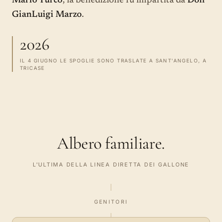
Mario Turco
; la benedizione fu impartita da
Don
GianLuigi Marzo
.
2026
IL 4 GIUGNO LE SPOGLIE SONO TRASLATE A SANT'ANGELO, A
TRICASE
Albero familiare.
L'ULTIMA DELLA LINEA DIRETTA DEI GALLONE
GENITORI