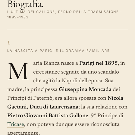
Biografia.
L'ULTIMA DEI GALLONE, PERNO DELLA TRASMISSIONE ·
1895–1982
I.
LA NASCITA A PARIGI E IL DRAMMA FAMILIARE
M
aria Bianca nasce a
Parigi nel 1895
, in
circostanze segnate da uno scandalo
che agitò la Napoli dell'epoca. Sua
madre, la principessa
Giuseppina Moncada
dei
Principi di Paternò, era allora sposata con
Nicola
Gaetani, Duca di Laurenzana
; la sua relazione con
Pietro Giovanni Battista Gallone
, 9° Principe di
Tricase
, non poteva dunque essere riconosciuta
apertamente.