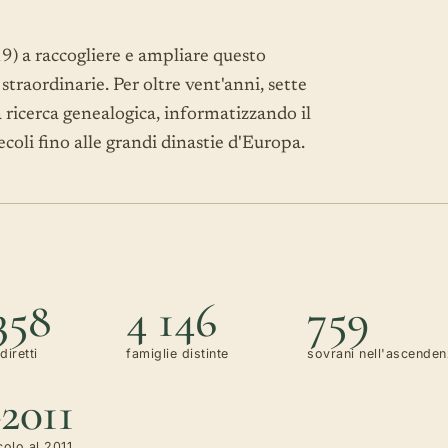
 a raccogliere e ampliare questo
traordinarie. Per oltre vent'anni, sette
la ricerca genealogica, informatizzando il
coli fino alle grandi dinastie d'Europa.
358
4 146
759
diretti
famiglie distinte
sovrani nell'ascende
–2011
colo al 2011