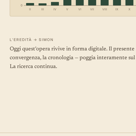
0
II
III
IV
V
VI
VII
VIII
IX
X
L'EREDITÀ → SIMON
Oggi quest'opera rivive in forma digitale. Il presente 
convergenza, la cronologia — poggia interamente sul l
La ricerca continua.