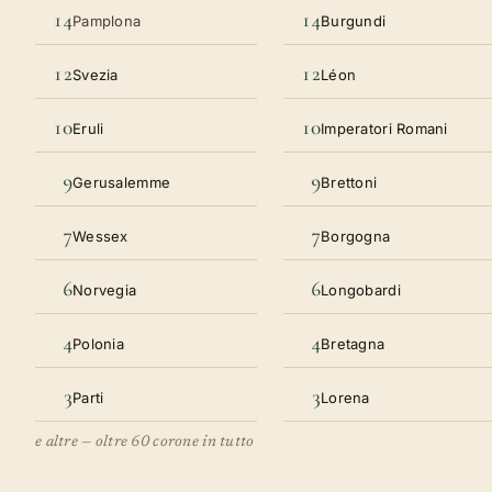
14
14
Pamplona
Burgundi
12
12
Svezia
Léon
10
10
Eruli
Imperatori Romani
9
9
Gerusalemme
Brettoni
7
7
Wessex
Borgogna
6
6
Norvegia
Longobardi
4
4
Polonia
Bretagna
3
3
Parti
Lorena
e altre — oltre 60 corone in tutto