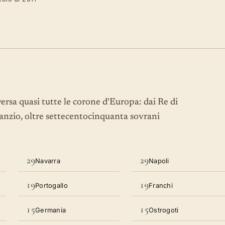
rsa quasi tutte le corone d'Europa: dai Re di
sanzio, oltre settecentocinquanta sovrani
29
29
Navarra
Napoli
19
19
Portogallo
Franchi
15
15
Germania
Ostrogoti