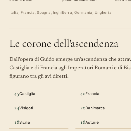
Italia, Francia, Spagna, Inghilterra, Germania, Ungheria
Le corone dell'ascendenza
Dall'opera di Guido emerge un'ascendenza che attrave
Castiglia e di Francia agli Imperatori Romani e di Bi
figurano tra gli avi diretti.
45
40
Castiglia
Francia
24
20
Visigoti
Danimarca
18
18
Sicilia
Asturie