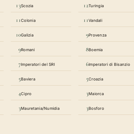
13
12
Scozia
Turingia
11
11
Colonia
Vandali
10
9
Galizia
Provenza
9
8
Romani
Boemia
7
6
Imperatori del SRI
Imperatori di Bisanzio
5
5
Baviera
Croazia
4
3
Cipro
Maiorca
3
3
Mauretania/Numidia
Bosforo