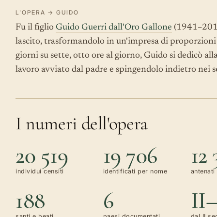
L'OPERA → GUIDO
Fu il figlio
Guido Guerri dall'Oro Gallone
(1941–2019)
lascito, trasformandolo in un'impresa di proporzioni s
giorni su sette, otto ore al giorno, Guido si dedicò al
lavoro avviato dal padre e spingendolo indietro nei se
I numeri dell'opera
20 519
19 706
12 
individui censiti
identificati per nome
antenati 
188
6
II
santi e beati
paesi documentati
dal II se