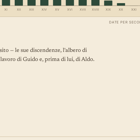
XI
XII
XIII
XIV
XV
XVI
XVII
XVIII
XIX
XX
XXI
DATE PER SECO
sito — le sue discendenze, l'albero di
avoro di Guido e, prima di lui, di Aldo.