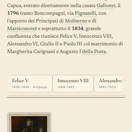
Capua, entrato direttamente nella casata
Gallone
), il
1796
(ramo Boncompagni, via
Pignatelli
, con
l’apporto dei Principati di
Moliterno
e di
Marsiconovo
) e soprattutto il
1834
, grande
confluenza che riunisce Felice V, Innocenzo VIII,
Alessandro VI, Giulio II e Paolo III col matrimonio di
Margherita Carignani e Augusto I
della Posta
.
Felice V
Innocenzo VIII
Alessandro VI
1439–1449 · Antipapa
1484–1492
1492–1503