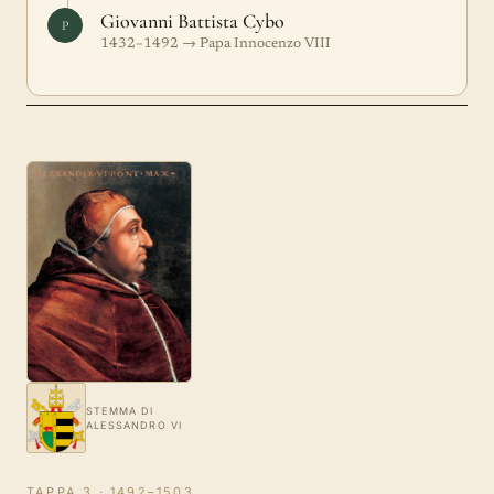
Giovanni Battista Cybo
P
1432–1492 → Papa Innocenzo VIII
STEMMA DI
ALESSANDRO VI
TAPPA 3 · 1492–1503