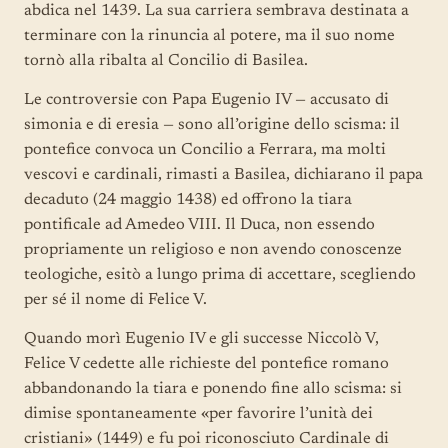
abdica nel 1439. La sua carriera sembrava destinata a
terminare con la rinuncia al potere, ma il suo nome
tornò alla ribalta al Concilio di Basilea.
Le controversie con Papa Eugenio IV — accusato di
simonia e di eresia — sono all’origine dello scisma: il
pontefice convoca un Concilio a Ferrara, ma molti
vescovi e cardinali, rimasti a Basilea, dichiarano il papa
decaduto (24 maggio 1438) ed offrono la tiara
pontificale ad Amedeo VIII. Il Duca, non essendo
propriamente un religioso e non avendo conoscenze
teologiche, esitò a lungo prima di accettare, scegliendo
per sé il nome di Felice V.
Quando morì Eugenio IV e gli successe Niccolò V,
Felice V cedette alle richieste del pontefice romano
abbandonando la tiara e ponendo fine allo scisma: si
dimise spontaneamente «per favorire l’unità dei
cristiani» (1449) e fu poi riconosciuto Cardinale di