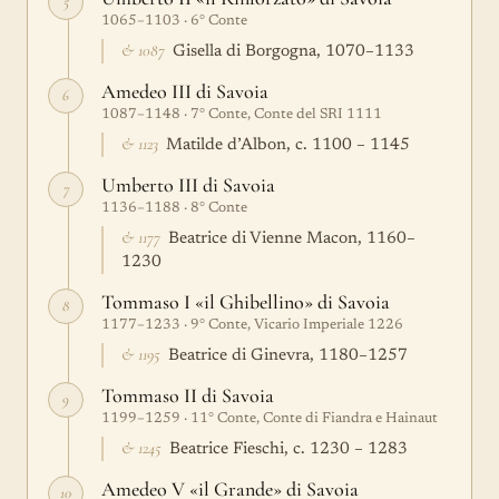
5
1065–1103 · 6° Conte
& 1087
Gisella di Borgogna, 1070–1133
Amedeo III di Savoia
6
1087–1148 · 7° Conte, Conte del SRI 1111
& 1123
Matilde d’Albon, c. 1100 – 1145
Umberto III di Savoia
7
1136–1188 · 8° Conte
& 1177
Beatrice di Vienne Macon, 1160–
1230
Tommaso I «il Ghibellino» di Savoia
8
1177–1233 · 9° Conte, Vicario Imperiale 1226
& 1195
Beatrice di Ginevra, 1180–1257
Tommaso II di Savoia
9
1199–1259 · 11° Conte, Conte di Fiandra e Hainaut
& 1245
Beatrice Fieschi, c. 1230 – 1283
Amedeo V «il Grande» di Savoia
10