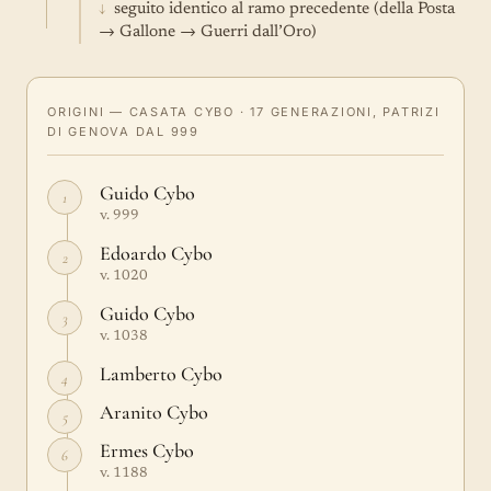
↓
seguito identico al ramo precedente (della Posta
→ Gallone → Guerri dall’Oro)
ORIGINI — CASATA CYBO · 17 GENERAZIONI, PATRIZI
DI GENOVA DAL 999
Guido Cybo
1
v. 999
Edoardo Cybo
2
v. 1020
Guido Cybo
3
v. 1038
Lamberto Cybo
4
Aranito Cybo
5
Ermes Cybo
6
v. 1188