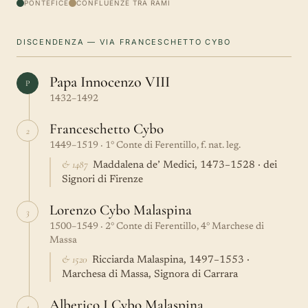
PONTEFICE
CONFLUENZE TRA RAMI
DISCENDENZA — VIA FRANCESCHETTO CYBO
Papa Innocenzo VIII
P
1432–1492
Franceschetto Cybo
2
1449–1519 · 1° Conte di Ferentillo, f. nat. leg.
& 1487
Maddalena de’ Medici, 1473–1528 · dei
Signori di Firenze
Lorenzo Cybo Malaspina
3
1500–1549 · 2° Conte di Ferentillo, 4° Marchese di
Massa
& 1520
Ricciarda Malaspina, 1497–1553 ·
Marchesa di Massa, Signora di Carrara
Alberico I Cybo Malaspina
4