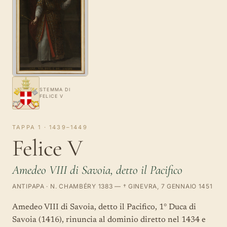
STEMMA DI
FELICE V
TAPPA 1 · 1439–1449
Felice V
Amedeo VIII di Savoia, detto il Pacifico
ANTIPAPA · N. CHAMBÉRY 1383 — † GINEVRA, 7 GENNAIO 1451
Amedeo VIII di Savoia, detto il Pacifico, 1° Duca di
Savoia (1416), rinuncia al dominio diretto nel 1434 e