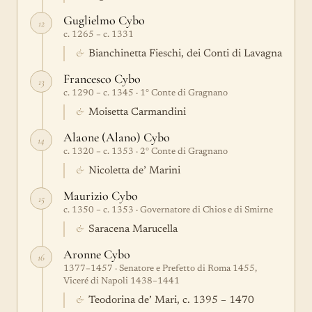
Guglielmo Cybo
12
c. 1265 – c. 1331
&
Bianchinetta Fieschi, dei Conti di Lavagna
Francesco Cybo
13
c. 1290 – c. 1345 · 1° Conte di Gragnano
&
Moisetta Carmandini
Alaone (Alano) Cybo
14
c. 1320 – c. 1353 · 2° Conte di Gragnano
&
Nicoletta de’ Marini
Maurizio Cybo
15
c. 1350 – c. 1353 · Governatore di Chios e di Smirne
&
Saracena Marucella
Aronne Cybo
16
1377–1457 · Senatore e Prefetto di Roma 1455,
Viceré di Napoli 1438–1441
&
Teodorina de’ Mari, c. 1395 – 1470