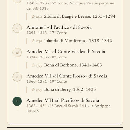
1249–1323 · 15° Conte, Principe e Vicario perpetuo
del SRI 1313
& 1272
Sibilla di Baugé e Bresse, 1255–1294
Aimone I «il Pacifico» di Savoia
11
1291–1343 · 17° Conte
& 1330
Iolanda di Monferrato, 1318–1342
Amedeo VI «il Conte Verde» di Savoia
12
1334–1383 · 18° Conte
& 1355
Bona di Borbone, 1341–1403
Amedeo VII «il Conte Rosso» di Savoia
13
1360–1391 · 19° Conte
& 1377
Bona di Berry, 1362–1435
Amedeo VIII «il Pacifico» di Savoia
P
1383–1451 · 1° Duca di Savoia 1416 → Antipapa
Felice V