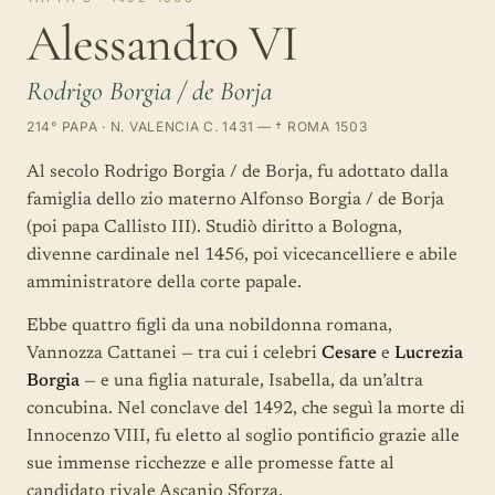
Alessandro VI
Rodrigo Borgia / de Borja
214° PAPA · N. VALENCIA C. 1431 — † ROMA 1503
Al secolo Rodrigo Borgia / de Borja, fu adottato dalla
famiglia dello zio materno Alfonso Borgia / de Borja
(poi papa Callisto III). Studiò diritto a Bologna,
divenne cardinale nel 1456, poi vicecancelliere e abile
amministratore della corte papale.
Ebbe quattro figli da una nobildonna romana,
Vannozza Cattanei — tra cui i celebri
Cesare
e
Lucrezia
Borgia
— e una figlia naturale, Isabella, da un’altra
concubina. Nel conclave del 1492, che seguì la morte di
Innocenzo VIII, fu eletto al soglio pontificio grazie alle
sue immense ricchezze e alle promesse fatte al
candidato rivale Ascanio Sforza.