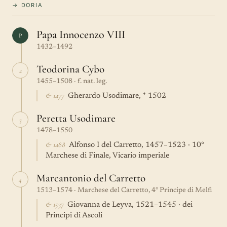
→ DORIA
Papa Innocenzo VIII
P
1432–1492
Teodorina Cybo
2
1455–1508 · f. nat. leg.
& 1477
Gherardo Usodimare, † 1502
Peretta Usodimare
3
1478–1550
& 1488
Alfonso I del Carretto, 1457–1523 · 10°
Marchese di Finale, Vicario imperiale
Marcantonio del Carretto
4
1513–1574 · Marchese del Carretto, 4° Principe di Melfi
& 1537
Giovanna de Leyva, 1521–1545 · dei
Principi di Ascoli