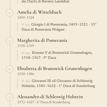
dei Duchi di Baviera Landshut
Amelia di Wittelsbach
4
1490–1524
& 1513
Giorgio I di Pomerania, 1493–1521 · 15°
Duca di Pomerania Wolgast
Margherita di Pomerania
5
1518–1569
& 1547
Ernesto V di Brunswick Grunenhagen,
1518–1567 · 9° Duca
Elisabetta di Brunswick Grunenhagen
6
1550–1586
& 1563
Giovanni III «il Giovane» di Schleswig
Holstein, 1545–1622 · 1° Duca di Sonderburg
Alessandro di Schleswig Holstein
7
1573–1627 · 2° Duca di Sonderburg