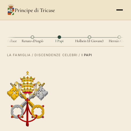
Principe di Tricase
iam Wallace
Renato d'Angiò
I Papi
Holbein (il Giovane)
Hernán Cortés
LA FAMIGLIA
/
DISCENDENZE CELEBRI
/
I PAPI