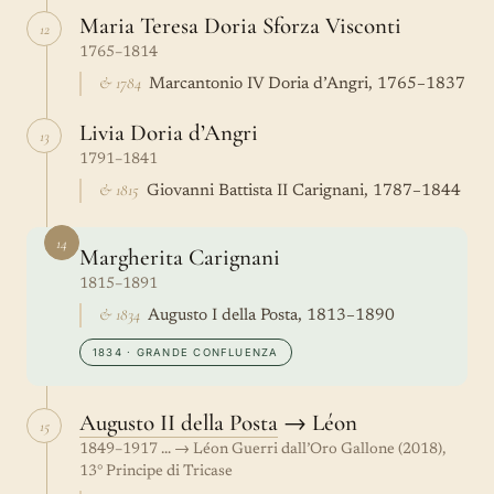
Maria Teresa Doria Sforza Visconti
12
1765–1814
& 1784
Marcantonio IV Doria d’Angri, 1765–1837
Livia Doria d’Angri
13
1791–1841
& 1815
Giovanni Battista II Carignani, 1787–1844
14
Margherita Carignani
1815–1891
& 1834
Augusto I della Posta, 1813–1890
1834 · GRANDE CONFLUENZA
Augusto II della Posta
→ Léon
15
1849–1917 … → Léon Guerri dall’Oro Gallone (2018),
13° Principe di Tricase