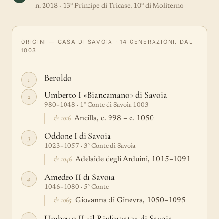
n. 2018 · 13° Principe di Tricase, 10° di Moliterno
ORIGINI — CASA DI SAVOIA · 14 GENERAZIONI, DAL
1003
Beroldo
1
Umberto I «Biancamano» di Savoia
2
980–1048 · 1° Conte di Savoia 1003
& 1016
Ancilla, c. 998 – c. 1050
Oddone I di Savoia
3
1023–1057 · 3° Conte di Savoia
& 1046
Adelaide degli Arduini, 1015–1091
Amedeo II di Savoia
4
1046–1080 · 5° Conte
& 1065
Giovanna di Ginevra, 1050–1095
Umberto II «il Rinforzato» di Savoia