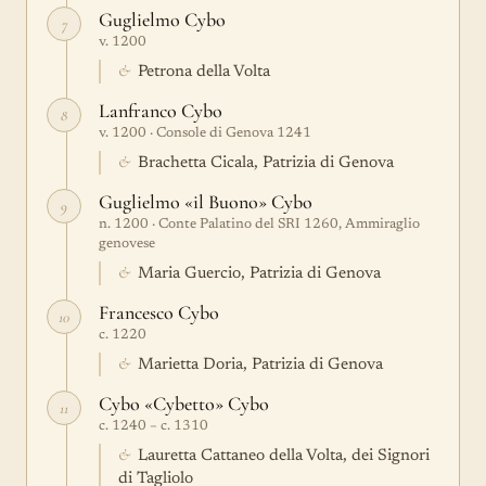
Guglielmo Cybo
7
v. 1200
&
Petrona della Volta
Lanfranco Cybo
8
v. 1200 · Console di Genova 1241
&
Brachetta Cicala, Patrizia di Genova
Guglielmo «il Buono» Cybo
9
n. 1200 · Conte Palatino del SRI 1260, Ammiraglio
genovese
&
Maria Guercio, Patrizia di Genova
Francesco Cybo
10
c. 1220
&
Marietta Doria, Patrizia di Genova
Cybo «Cybetto» Cybo
11
c. 1240 – c. 1310
&
Lauretta Cattaneo della Volta, dei Signori
di Tagliolo