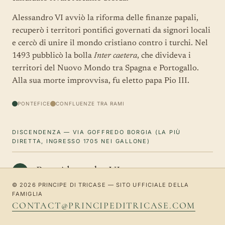
Alessandro VI avviò la riforma delle finanze papali,
recuperò i territori pontifici governati da signori locali
e cercò di unire il mondo cristiano contro i turchi. Nel
1493 pubblicò la bolla
Inter caetera
, che divideva i
territori del Nuovo Mondo tra Spagna e Portogallo.
Alla sua morte improvvisa, fu eletto papa Pio III.
PONTEFICE
CONFLUENZE TRA RAMI
DISCENDENZA — VIA GOFFREDO BORGIA (LA PIÙ
DIRETTA, INGRESSO 1705 NEI GALLONE)
Papa Alessandro VI
P
c. 1431–1503
© 2026 PRINCIPE DI TRICASE — SITO UFFICIALE DELLA
FAMIGLIA
&
Vannozza Cattanei, c. 1442 – 1518 · concubina
CONTACT@PRINCIPEDITRICASE.COM
Goffredo Borgia / de Borja
2