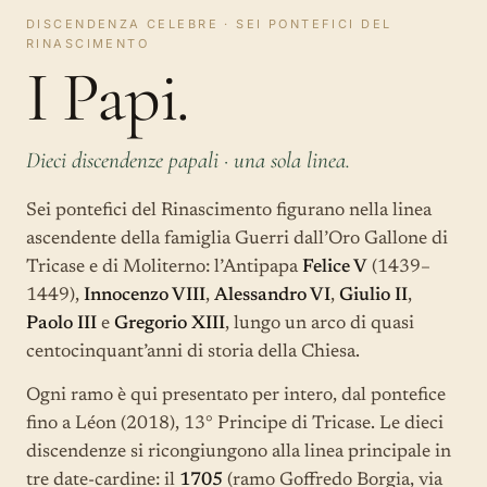
DISCENDENZA CELEBRE · SEI PONTEFICI DEL
RINASCIMENTO
I Papi.
Dieci discendenze papali · una sola linea.
Sei pontefici del Rinascimento figurano nella linea
ascendente della famiglia Guerri dall’Oro Gallone di
Tricase e di Moliterno: l’Antipapa
Felice V
(1439–
1449),
Innocenzo VIII
,
Alessandro VI
,
Giulio II
,
Paolo III
e
Gregorio XIII
, lungo un arco di quasi
centocinquant’anni di storia della Chiesa.
Ogni ramo è qui presentato per intero, dal pontefice
fino a Léon (2018), 13° Principe di Tricase. Le dieci
discendenze si ricongiungono alla linea principale in
tre date-cardine: il
1705
(ramo Goffredo Borgia, via