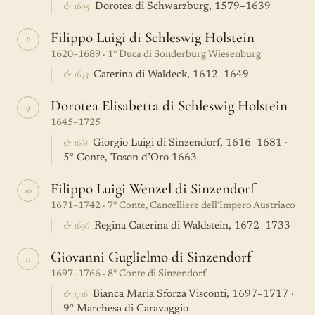
& 1605
Dorotea di Schwarzburg, 1579–1639
Filippo Luigi di Schleswig Holstein
8
1620–1689 · 1° Duca di Sonderburg Wiesenburg
& 1643
Caterina di Waldeck, 1612–1649
Dorotea Elisabetta di Schleswig Holstein
9
1645–1725
& 1661
Giorgio Luigi di Sinzendorf, 1616–1681 ·
5° Conte, Toson d’Oro 1663
Filippo Luigi Wenzel di Sinzendorf
10
1671–1742 · 7° Conte, Cancelliere dell’Impero Austriaco
& 1696
Regina Caterina di Waldstein, 1672–1733
Giovanni Guglielmo di Sinzendorf
11
1697–1766 · 8° Conte di Sinzendorf
& 1716
Bianca Maria Sforza Visconti, 1697–1717 ·
9° Marchesa di Caravaggio