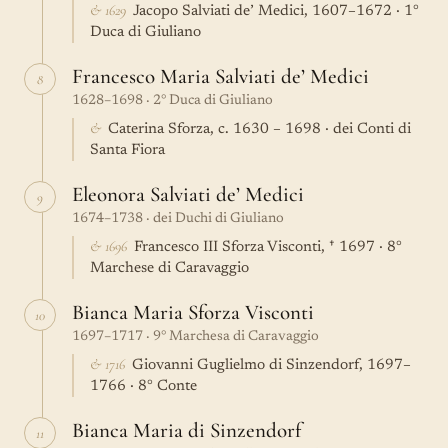
& 1629
Jacopo Salviati de’ Medici, 1607–1672 · 1°
Duca di Giuliano
Francesco Maria Salviati de’ Medici
8
1628–1698 · 2° Duca di Giuliano
&
Caterina Sforza, c. 1630 – 1698 · dei Conti di
Santa Fiora
Eleonora Salviati de’ Medici
9
1674–1738 · dei Duchi di Giuliano
& 1696
Francesco III Sforza Visconti, † 1697 · 8°
Marchese di Caravaggio
Bianca Maria Sforza Visconti
10
1697–1717 · 9° Marchesa di Caravaggio
& 1716
Giovanni Guglielmo di Sinzendorf, 1697–
1766 · 8° Conte
Bianca Maria di Sinzendorf
11