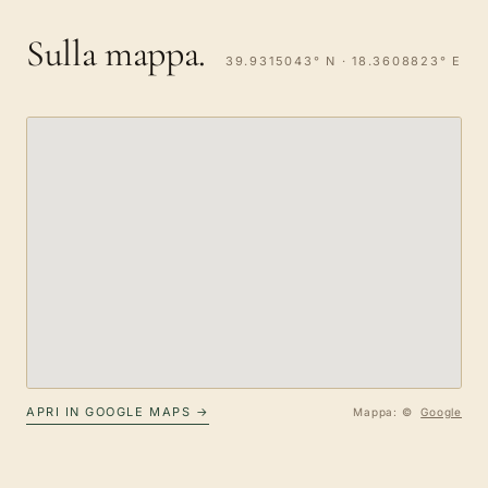
Sulla mappa.
39.9315043° N · 18.3608823° E
APRI IN GOOGLE MAPS →
Mappa: ©
Google