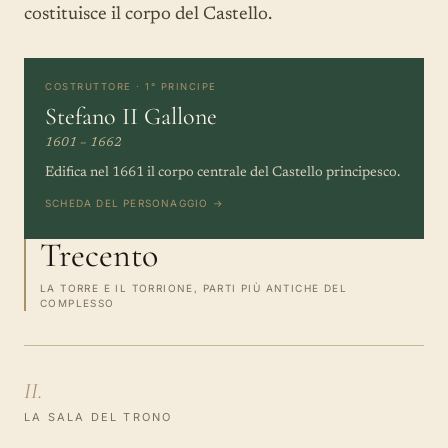
costituisce il corpo del Castello.
COSTRUTTORE · 1° PRINCIPE
Stefano II Gallone
1601 – 1662
Edifica nel 1661 il corpo centrale del Castello principesco.
SCHEDA DEL PERSONAGGIO →
Trecento
LA TORRE E IL TORRIONE, PARTI PIÙ ANTICHE DEL
COMPLESSO
II.
LA SALA DEL TRONO