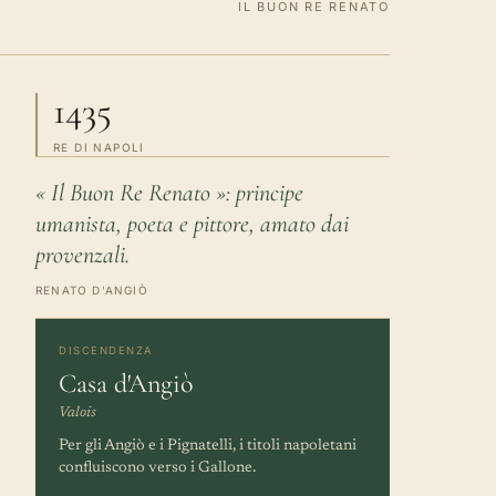
IL BUON RE RENATO
1435
RE DI NAPOLI
« Il Buon Re Renato »: principe
umanista, poeta e pittore, amato dai
provenzali.
RENATO D'ANGIÒ
DISCENDENZA
Casa d'Angiò
Valois
Per gli Angiò e i Pignatelli, i titoli napoletani
confluiscono verso i Gallone.