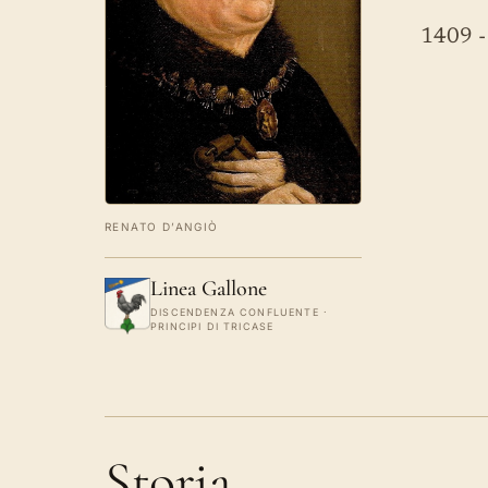
1409 -
RENATO D’ANGIÒ
Linea Gallone
DISCENDENZA CONFLUENTE ·
PRINCIPI DI TRICASE
Storia.