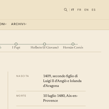
IT
FR
EN
ES
ONI
ARCHIVI
ò
I Papi
Holbein (il Giovane)
Hernán Cortés
NASCITA
1409, secondo figlio di
Luigi II d'Angiò e Iolanda
d'Aragona
MORTE
10 luglio 1480, Aix-en-
Provence