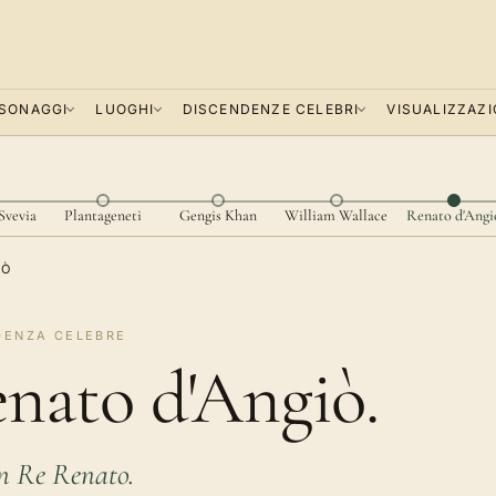
SONAGGI
LUOGHI
DISCENDENZE CELEBRI
VISUALIZZAZI
 Svevia
Plantageneti
Gengis Khan
William Wallace
Renato d'Angi
IÒ
DENZA CELEBRE
nato d'Angiò.
n Re Renato.