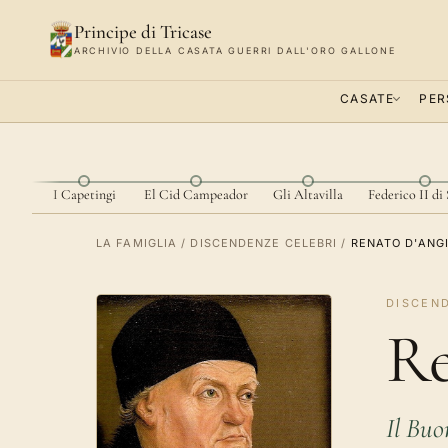
Principe di Tricase
ARCHIVIO DELLA CASATA GUERRI DALL'ORO GALLONE
CASATE
PER
gno
I Capetingi
El Cid Campeador
Gli Altavilla
Federico II di
LA FAMIGLIA
/
DISCENDENZE CELEBRI
/
RENATO D'ANG
DISCEN
Re
Il Buo