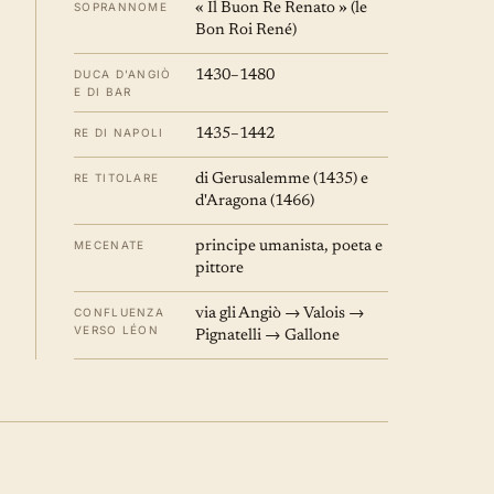
SOPRANNOME
« Il Buon Re Renato » (le
Bon Roi René)
DUCA D'ANGIÒ
1430–1480
E DI BAR
RE DI NAPOLI
1435–1442
RE TITOLARE
di Gerusalemme (1435) e
d'Aragona (1466)
MECENATE
principe umanista, poeta e
pittore
CONFLUENZA
via gli Angiò → Valois →
VERSO LÉON
Pignatelli → Gallone