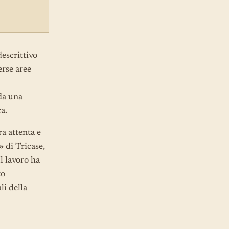
descrittivo
erse aree
da una
a.
ra attenta e
» di Tricase,
l lavoro ha
to
li della