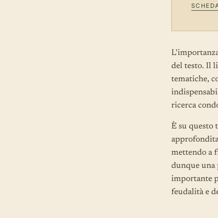
SCHEDA
L'importanza 
del testo. Il
tematiche, c
indispensabi
ricerca cond
È su questo t
approfondita 
mettendo a f
dunque una p
importante pe
feudalità e d