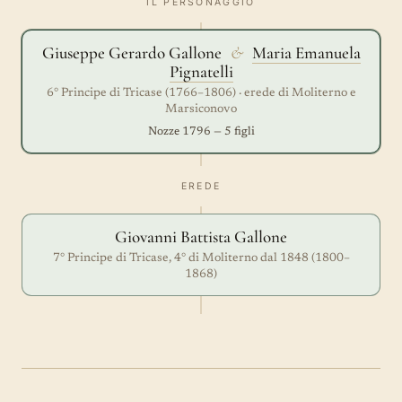
IL PERSONAGGIO
Giuseppe Gerardo Gallone
&
Maria Emanuela
Pignatelli
6° Principe di Tricase (1766–1806) · erede di Moliterno e
Marsiconovo
Nozze 1796 — 5 figli
EREDE
Giovanni Battista Gallone
7° Principe di Tricase, 4° di Moliterno dal 1848 (1800–
1868)