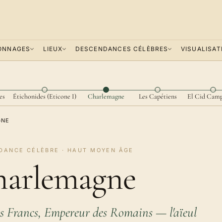
ONNAGES
LIEUX
DESCENDANCES CÉLÈBRES
VISUALISAT
es
Étichonides (Eticone I)
Charlemagne
Les Capétiens
El Cid Cam
GNE
DANCE CÉLÈBRE · HAUT MOYEN ÂGE
arlemagne
s Francs, Empereur des Romains — l'aïeul