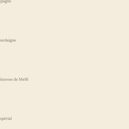
Espagne
 Sardaigne
rincesse de Melfi
mpérial