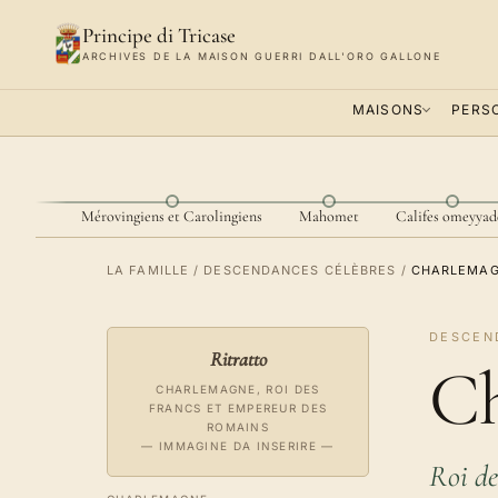
Principe di Tricase
ARCHIVES DE LA MAISON GUERRI DALL'ORO GALLONE
MAISONS
PERS
Attila
Mérovingiens et Carolingiens
Mahomet
Califes omeyyad
LA FAMILLE
/
DESCENDANCES CÉLÈBRES
/
CHARLEMA
DESCEN
Ritratto
Ch
CHARLEMAGNE, ROI DES
FRANCS ET EMPEREUR DES
ROMAINS
— IMMAGINE DA INSERIRE —
Roi de