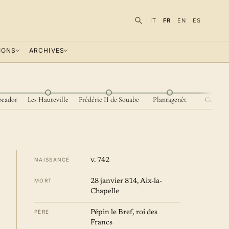
IT
FR
EN
ES
IONS
ARCHIVES
peador
Les Hauteville
Frédéric II de Souabe
Plantagenêt
Gengis 
NAISSANCE
v. 742
MORT
28 janvier 814, Aix-la-
Chapelle
PÈRE
Pépin le Bref, roi des
Francs