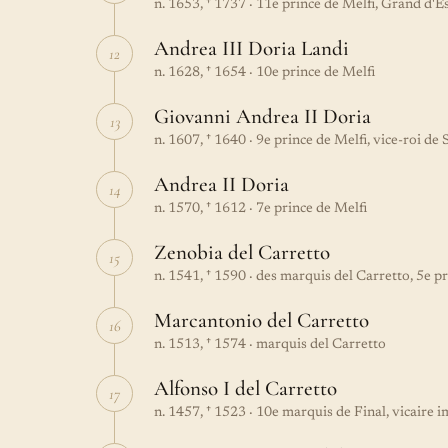
n. 1653, † 1737 · 11e prince de Melfi, Grand d'
Andrea III Doria Landi
12
n. 1628, † 1654 · 10e prince de Melfi
Giovanni Andrea II Doria
13
n. 1607, † 1640 · 9e prince de Melfi, vice-roi de
Andrea II Doria
14
n. 1570, † 1612 · 7e prince de Melfi
Zenobia del Carretto
15
n. 1541, † 1590 · des marquis del Carretto, 5e p
Marcantonio del Carretto
16
n. 1513, † 1574 · marquis del Carretto
Alfonso I del Carretto
17
n. 1457, † 1523 · 10e marquis de Final, vicaire i