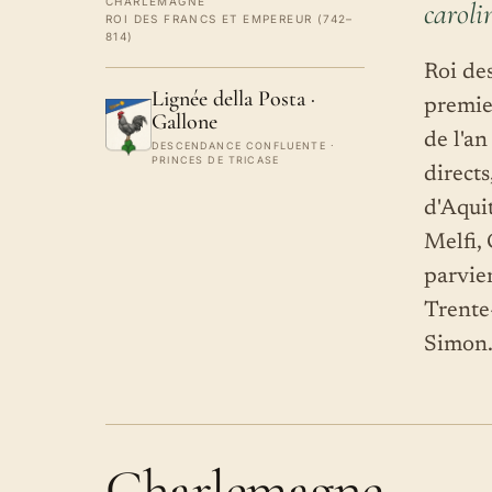
CHARLEMAGNE
caroli
ROI DES FRANCS ET EMPEREUR (742–
814)
Roi de
Lignée della Posta ·
premie
Gallone
de l'a
DESCENDANCE CONFLUENTE ·
PRINCES DE TRICASE
directs
d'Aquit
Melfi,
parvien
Trente
Simon
Charlemagne.