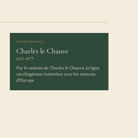
DESCENDANCE
Charles le Chauve
823–877
Par le rameau de Charles le Chauve, la ligne
carolingienne s'entrelace avec les maisons
d'Europe.