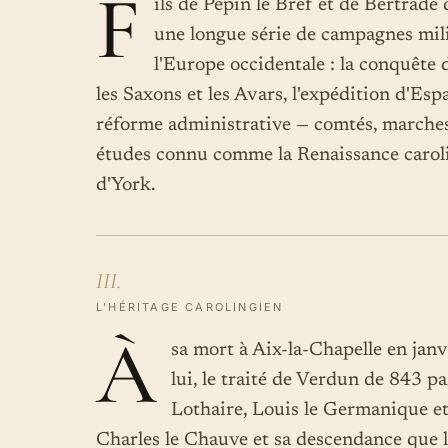
F
ils de Pépin le Bref et de Bertrade
une longue série de campagnes mili
l'Europe occidentale : la conquête
les Saxons et les Avars, l'expédition d'
réforme administrative — comtés, marches
études connu comme la Renaissance caroli
d'York.
III.
L'HÉRITAGE CAROLINGIEN
À
sa mort à Aix-la-Chapelle en janv
lui, le traité de Verdun de 843 par
Lothaire, Louis le Germanique et
Charles le Chauve et sa descendance que la