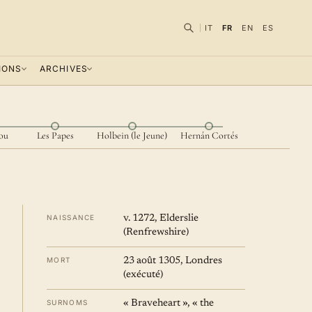
IT
FR
EN
ES
IONS
ARCHIVES
ou
Les Papes
Holbein (le Jeune)
Hernán Cortés
NAISSANCE
v. 1272, Elderslie
(Renfrewshire)
MORT
23 août 1305, Londres
(exécuté)
SURNOMS
« Braveheart », « the