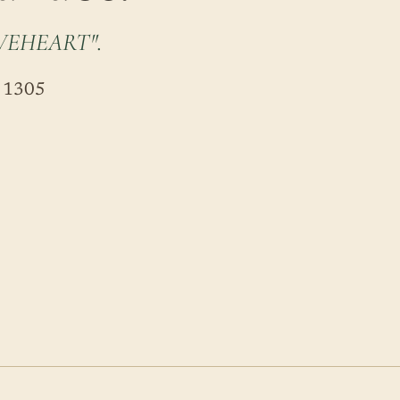
VEHEART".
 1305