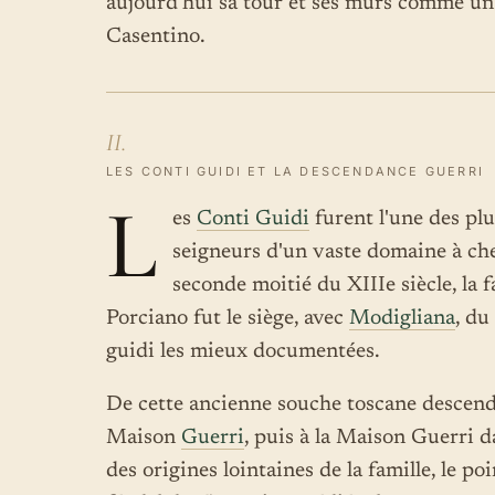
aujourd'hui sa tour et ses murs comme 
Casentino.
II.
LES CONTI GUIDI ET LA DESCENDANCE GUERRI
L
es
Conti Guidi
furent l'une des plu
seigneurs d'un vaste domaine à che
seconde moitié du XIIIe siècle, la 
Porciano fut le siège, avec
Modigliana
, du
guidi les mieux documentées.
De cette ancienne souche toscane descend, p
Maison
Guerri
, puis à la Maison Guerri d
des origines lointaines de la famille, le