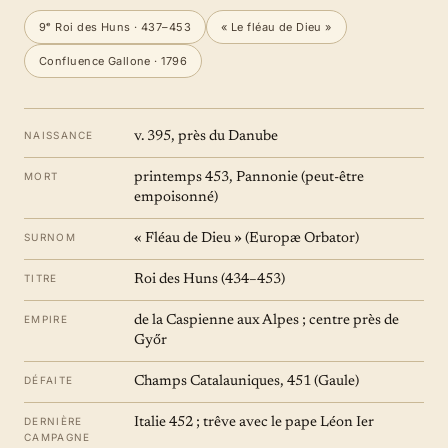
9ᵉ Roi des Huns · 437–453
« Le fléau de Dieu »
Confluence Gallone · 1796
NAISSANCE
v. 395, près du Danube
MORT
printemps 453, Pannonie (peut-être
empoisonné)
SURNOM
« Fléau de Dieu » (Europæ Orbator)
TITRE
Roi des Huns (434–453)
EMPIRE
de la Caspienne aux Alpes ; centre près de
Győr
DÉFAITE
Champs Catalauniques, 451 (Gaule)
DERNIÈRE
Italie 452 ; trêve avec le pape Léon Ier
CAMPAGNE