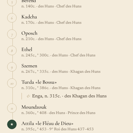
Berend
5
n. 140c. · des Huns · Chef des Huns
Kadcha
6
n. 170c. · des Huns · Chef des Huns
Oposch
7
n. 210c. · des Huns · Chef des Huns
Ethel
8
n. 245c., † 300c. · des Huns · Chef des Huns
Szemen
9
n. 267c., † 335c. · des Huns · Khagan des Huns
Turda «le Bossu»
10
n. 310c., † 386c. · des Huns · Khagan des Huns
&
Enga, n. 315c. · des Khagan des Huns
Moundzouk
11
n. 360c., † 408 · des Huns · Prince des Huns
Attila «le Fléau de Dieu»
★
n. 395c., † 453 · 9° Roi des Huns 437–453