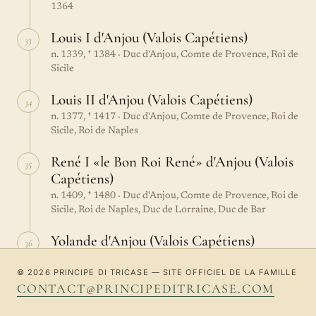
1364
Louis I d'Anjou (Valois Capétiens)
33
n. 1339, † 1384 · Duc d'Anjou, Comte de Provence, Roi de
Sicile
Louis II d'Anjou (Valois Capétiens)
34
n. 1377, † 1417 · Duc d'Anjou, Comte de Provence, Roi de
Sicile, Roi de Naples
René I «le Bon Roi René» d'Anjou (Valois
35
Capétiens)
n. 1409, † 1480 · Duc d'Anjou, Comte de Provence, Roi de
Sicile, Roi de Naples, Duc de Lorraine, Duc de Bar
Yolande d'Anjou (Valois Capétiens)
36
n. 1428, † 1483 · Duchesse héritière de Lorraine et de Bar
© 2026 PRINCIPE DI TRICASE — SITE OFFICIEL DE LA FAMILLE
&
Ferry VI de Vaudémont, n. 1417, † 1470 ·
CONTACT@PRINCIPEDITRICASE.COM
Comte de Vaudémont, Comte de Guise