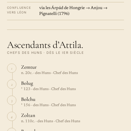
CONFLUENCE
via les Árpád de Hongrie → Anjou →
VERS LÉON
Pignatelli (1796)
Ascendants d’Attila.
CHEFS DES HUNS · DÈS LE IER SIÈCLE
Zemtur
1
n. 20c. · des Huns · Chef des Huns
Bolug
2
† 123 · des Huns · Chef des Huns
Bolchu
3
† 156 · des Huns · Chef des Huns
Zoltan
4
n. 110c. · des Huns · Chef des Huns