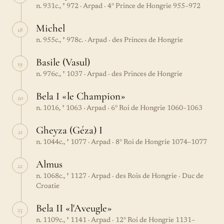
n. 931c., † 972 · Arpad · 4° Prince de Hongrie 955–972
Michel
18
n. 955c., † 978c. · Arpad · des Princes de Hongrie
Basile (Vasul)
19
n. 976c., † 1037 · Arpad · des Princes de Hongrie
Bela I «le Champion»
20
n. 1016, † 1063 · Arpad · 6° Roi de Hongrie 1060–1063
Gheyza (Géza) I
21
n. 1044c., † 1077 · Arpad · 8° Roi de Hongrie 1074–1077
Almus
22
n. 1068c., † 1127 · Arpad · des Rois de Hongrie · Duc de
Croatie
Bela II «l'Aveugle»
23
n. 1109c., † 1141 · Arpad · 12° Roi de Hongrie 1131–