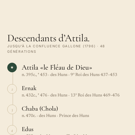
Descendants d’Attila.
JUSQU’À LA CONFLUENCE GALLONE (1796) · 48
GÉNÉRATIONS
Attila «le Fléau de Dieu»
★
n. 395c., † 453 · des Huns · 9° Roi des Huns 437–453
Ernak
2
n. 432c., † 476 · des Huns · 13° Roi des Huns 469–476
Chaba (Chola)
3
n. 470c. · des Huns · Prince des Huns
Edus
4