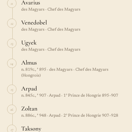
Avarius
11
des Magyars · Chef des Magyars
Venedobel
12
des Magyars · Chef des Magyars
Ugyek
13
des Magyars · Chef des Magyars
Almus
14
n. 819c., † 895 · des Magyars · Chef des Magyars
(Hongrois)
Arpad
15
n. 845c., † 907 · Arpad · 1° Prince de Hongrie 895–907
Zoltan
16
n. 886c., † 948 · Arpad · 2° Prince de Hongrie 907–928
Taksony
17