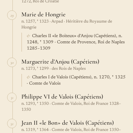
1272, Roi de Croatie
Marie de Hongrie
29
n. 1257, † 1323 · Arpad · Héritière du Royaume de
Hongrie
&
Charles II «le Boiteux» d'Anjou (Capétiens), n.
1248, † 1309 · Comte de Provence, Roi de Naples
1285–1309
Marguerite d'Anjou (Capétiens)
30
n. 1273, † 1299 · des Rois de Naples
&
Charles I de Valois (Capétiens), n. 1270, † 1325
· Comte de Valois
Philippe VI de Valois (Capétiens)
31
n. 1293, † 1350 · Comte de Valois, Roi de France 1328–
1350
Jean II «le Bon» de Valois (Capétiens)
32
n. 1319, † 1364 · Comte de Valois, Roi de France 1350–