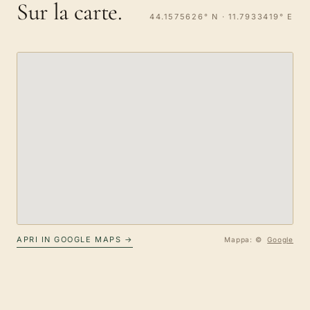
Sur la carte.
44.1575626° N · 11.7933419° E
APRI IN GOOGLE MAPS →
Mappa: ©
Google