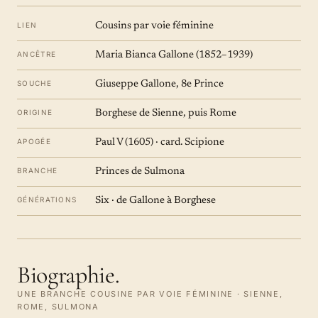
LIEN
Cousins par voie féminine
ANCÊTRE
Maria Bianca Gallone (1852–1939)
SOUCHE
Giuseppe Gallone, 8e Prince
ORIGINE
Borghese de Sienne, puis Rome
APOGÉE
Paul V (1605) · card. Scipione
BRANCHE
Princes de Sulmona
GÉNÉRATIONS
Six · de Gallone à Borghese
Biographie.
UNE BRANCHE COUSINE PAR VOIE FÉMININE · SIENNE,
ROME, SULMONA