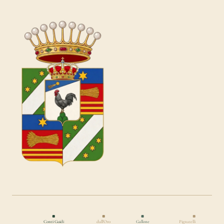
Conti Guidi
dall'Oro
Gallone
Pignatelli