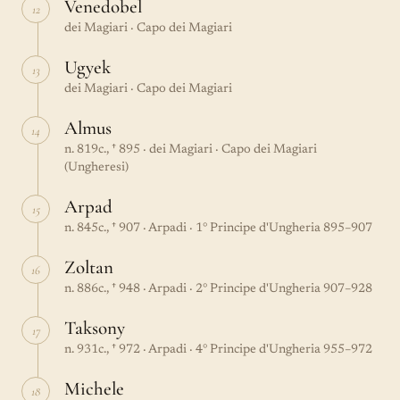
Venedobel
12
dei Magiari · Capo dei Magiari
Ugyek
13
dei Magiari · Capo dei Magiari
Almus
14
n. 819c., † 895 · dei Magiari · Capo dei Magiari
(Ungheresi)
Arpad
15
n. 845c., † 907 · Arpadi · 1° Principe d'Ungheria 895–907
Zoltan
16
n. 886c., † 948 · Arpadi · 2° Principe d'Ungheria 907–928
Taksony
17
n. 931c., † 972 · Arpadi · 4° Principe d'Ungheria 955–972
Michele
18