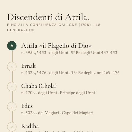
Discendenti di Attila.
FINO ALLA CONFLUENZA GALLONE (1796) · 48
GENERAZIONI
Attila «il Flagello di Dio»
★
n. 395c., † 453 · degli Unni · 9° Re degli Unni 437–453
Ernak
2
n. 432c., † 476 · degli Unni · 13° Re degli Unni 469–476
Chaba (Chola)
3
n. 470c. · degli Unni · Principe degli Unni
Edus
4
n. 502c. · dei Magiari · Capo dei Magiari
Kadiha
5