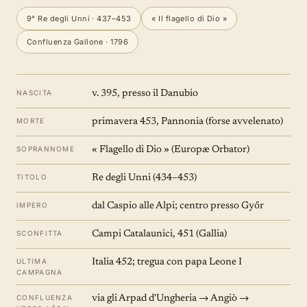
9° Re degli Unni · 437–453
« Il flagello di Dio »
Confluenza Gallone · 1796
NASCITA
v. 395, presso il Danubio
MORTE
primavera 453, Pannonia (forse avvelenato)
SOPRANNOME
« Flagello di Dio » (Europæ Orbator)
TITOLO
Re degli Unni (434–453)
IMPERO
dal Caspio alle Alpi; centro presso Győr
SCONFITTA
Campi Catalaunici, 451 (Gallia)
ULTIMA
Italia 452; tregua con papa Leone I
CAMPAGNA
CONFLUENZA
via gli Arpad d'Ungheria → Angiò →