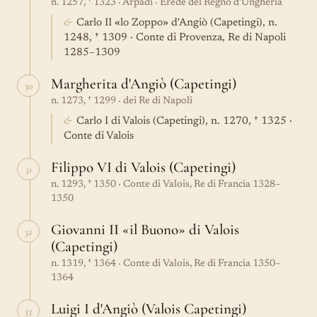
n. 1257, † 1323 · Arpadi · Erede del Regno d'Ungheria
&
Carlo II «lo Zoppo» d'Angiò (Capetingi), n.
1248, † 1309 · Conte di Provenza, Re di Napoli
1285–1309
Margherita d'Angiò (Capetingi)
30
n. 1273, † 1299 · dei Re di Napoli
&
Carlo I di Valois (Capetingi), n. 1270, † 1325 ·
Conte di Valois
Filippo VI di Valois (Capetingi)
31
n. 1293, † 1350 · Conte di Valois, Re di Francia 1328–
1350
Giovanni II «il Buono» di Valois
32
(Capetingi)
n. 1319, † 1364 · Conte di Valois, Re di Francia 1350–
1364
Luigi I d'Angiò (Valois Capetingi)
33