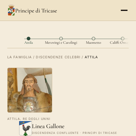
Principe di Tricase
Attila
Merovingi e Carolingi
Maometto
Califfi Omayyadi
LA FAMIGLIA
/
DISCENDENZE CELEBRI
/
ATTILA
ATTILA, RE DEGLI UNNI
Linea Gallone
DISCENDENZA CONFLUENTE · PRINCIPI DI TRICASE