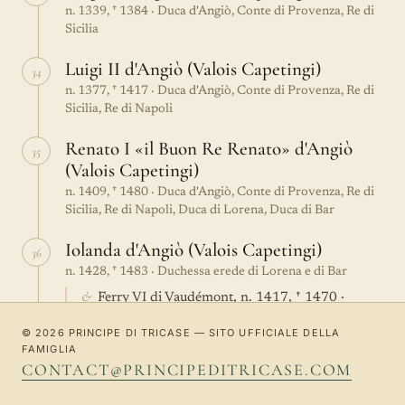
n. 1339, † 1384 · Duca d'Angiò, Conte di Provenza, Re di
Sicilia
Luigi II d'Angiò (Valois Capetingi)
34
n. 1377, † 1417 · Duca d'Angiò, Conte di Provenza, Re di
Sicilia, Re di Napoli
Renato I «il Buon Re Renato» d'Angiò
35
(Valois Capetingi)
n. 1409, † 1480 · Duca d'Angiò, Conte di Provenza, Re di
Sicilia, Re di Napoli, Duca di Lorena, Duca di Bar
Iolanda d'Angiò (Valois Capetingi)
36
n. 1428, † 1483 · Duchessa erede di Lorena e di Bar
&
Ferry VI di Vaudémont, n. 1417, † 1470 ·
Conte di Vaudémont, Conte di Guise
© 2026 PRINCIPE DI TRICASE — SITO UFFICIALE DELLA
FAMIGLIA
Maria Margherita di Vaudémont
37
CONTACT@PRINCIPEDITRICASE.COM
n. 1463, † 1521 · dei Conti di Vaudémont e Conti di Guise
&
Renato d'Alençon (Valois Capetingi), n. 1454, †