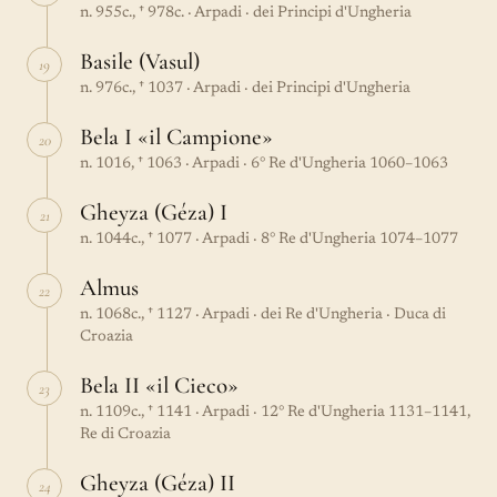
n. 955c., † 978c. · Arpadi · dei Principi d'Ungheria
Basile (Vasul)
19
n. 976c., † 1037 · Arpadi · dei Principi d'Ungheria
Bela I «il Campione»
20
n. 1016, † 1063 · Arpadi · 6° Re d'Ungheria 1060–1063
Gheyza (Géza) I
21
n. 1044c., † 1077 · Arpadi · 8° Re d'Ungheria 1074–1077
Almus
22
n. 1068c., † 1127 · Arpadi · dei Re d'Ungheria · Duca di
Croazia
Bela II «il Cieco»
23
n. 1109c., † 1141 · Arpadi · 12° Re d'Ungheria 1131–1141,
Re di Croazia
Gheyza (Géza) II
24