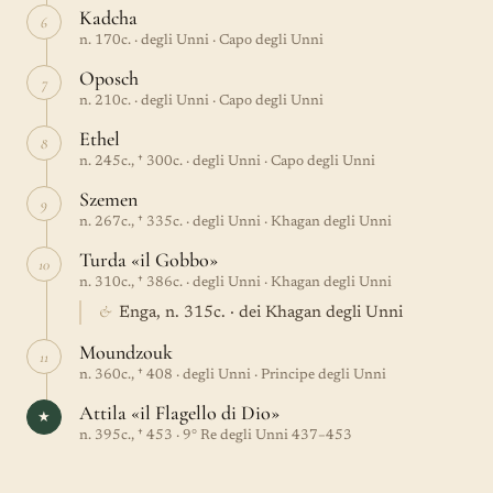
Kadcha
6
n. 170c. · degli Unni · Capo degli Unni
Oposch
7
n. 210c. · degli Unni · Capo degli Unni
Ethel
8
n. 245c., † 300c. · degli Unni · Capo degli Unni
Szemen
9
n. 267c., † 335c. · degli Unni · Khagan degli Unni
Turda «il Gobbo»
10
n. 310c., † 386c. · degli Unni · Khagan degli Unni
&
Enga, n. 315c. · dei Khagan degli Unni
Moundzouk
11
n. 360c., † 408 · degli Unni · Principe degli Unni
Attila «il Flagello di Dio»
★
n. 395c., † 453 · 9° Re degli Unni 437–453