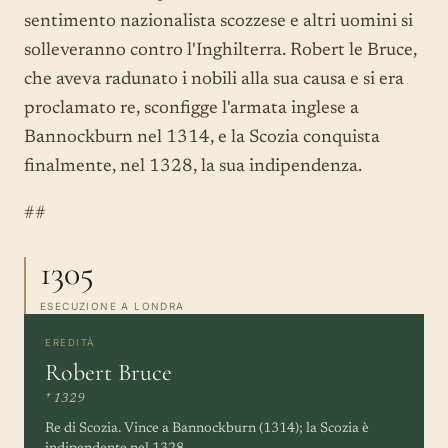
sentimento nazionalista scozzese e altri uomini si
solleveranno contro l'Inghilterra. Robert le Bruce,
che aveva radunato i nobili alla sua causa e si era
proclamato re, sconfigge l'armata inglese a
Bannockburn nel 1314, e la Scozia conquista
finalmente, nel 1328, la sua indipendenza.
##
1305
ESECUZIONE A LONDRA
EREDITÀ
Robert Bruce
† 1329
Re di Scozia. Vince a Bannockburn (1314); la Scozia è