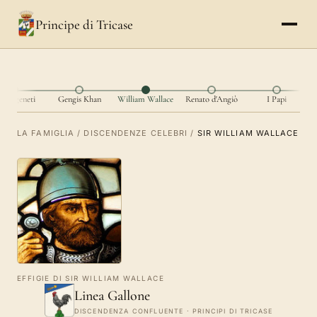
Principe di Tricase
lantageneti
Gengis Khan
William Wallace
Renato d'Angiò
I Papi
LA FAMIGLIA
/
DISCENDENZE CELEBRI
/
SIR WILLIAM WALLACE
EFFIGIE DI SIR WILLIAM WALLACE
Linea Gallone
DISCENDENZA CONFLUENTE · PRINCIPI DI TRICASE