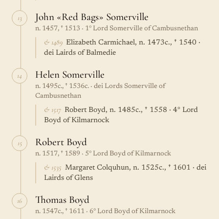
John «Red Bags» Somerville
13
n. 1457, † 1513 · 1° Lord Somerville of Cambusnethan
& 1489
Elizabeth Carmichael, n. 1473c., † 1540 ·
dei Lairds of Balmedie
Helen Somerville
14
n. 1495c., † 1536c. · dei Lords Somerville of
Cambusnethan
& 1517
Robert Boyd, n. 1485c., † 1558 · 4° Lord
Boyd of Kilmarnock
Robert Boyd
15
n. 1517, † 1589 · 5° Lord Boyd of Kilmarnock
& 1535
Margaret Colquhun, n. 1525c., † 1601 · dei
Lairds of Glens
Thomas Boyd
16
n. 1547c., † 1611 · 6° Lord Boyd of Kilmarnock