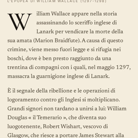
L'EPOPEA DI WILLIAM WALLACE (1297-1298)
W
illiam Wallace appare nella storia
assassinando lo sceriffo inglese di
Lanark per vendicare la morte della
sua amata (Marion Braidfute). A causa di questo
crimine, viene messo fuori legge e si rifugia nei
boschi, dove è ben presto raggiunto da una
trentina di compagni con i quali, nel maggio 1297,
massacra la guarnigione inglese di Lanark.
È il segnale della ribellione e le operazioni di
logoramento contro gli Inglesi si moltiplicano.
Grandi signori non tardano a unirsi a lui: William
Douglas « il Temerario », che diventa suo
luogotenente, Robert Wishart, vescovo di
Glasgow, che riesce a portare James Stewart alla