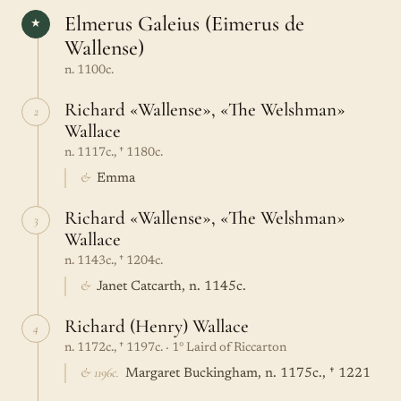
Elmerus Galeius (Eimerus de
★
Wallense)
n. 1100c.
Richard «Wallense», «The Welshman»
2
Wallace
n. 1117c., † 1180c.
&
Emma
Richard «Wallense», «The Welshman»
3
Wallace
n. 1143c., † 1204c.
&
Janet Catcarth, n. 1145c.
Richard (Henry) Wallace
4
n. 1172c., † 1197c. · 1° Laird of Riccarton
& 1196c.
Margaret Buckingham, n. 1175c., † 1221