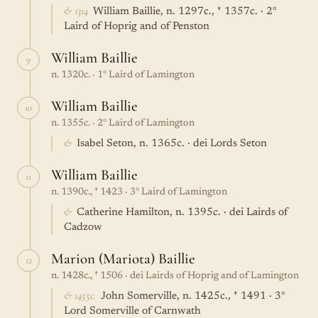
& 1314
William Baillie, n. 1297c., † 1357c. · 2°
Laird of Hoprig and of Penston
William Baillie
9
n. 1320c. · 1° Laird of Lamington
William Baillie
10
n. 1355c. · 2° Laird of Lamington
&
Isabel Seton, n. 1365c. · dei Lords Seton
William Baillie
11
n. 1390c., † 1423 · 3° Laird of Lamington
&
Catherine Hamilton, n. 1395c. · dei Lairds of
Cadzow
Marion (Mariota) Baillie
12
n. 1428c., † 1506 · dei Lairds of Hoprig and of Lamington
& 1455c.
John Somerville, n. 1425c., † 1491 · 3°
Lord Somerville of Carnwath