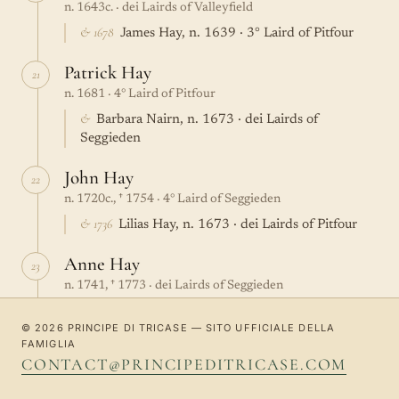
n. 1643c. · dei Lairds of Valleyfield
& 1678
James Hay, n. 1639 · 3° Laird of Pitfour
Patrick Hay
21
n. 1681 · 4° Laird of Pitfour
&
Barbara Nairn, n. 1673 · dei Lairds of
Seggieden
John Hay
22
n. 1720c., † 1754 · 4° Laird of Seggieden
& 1736
Lilias Hay, n. 1673 · dei Lairds of Pitfour
Anne Hay
23
n. 1741, † 1773 · dei Lairds of Seggieden
& 1764
William Chalmers, n. 1742, † 1817 · Town
© 2026 PRINCIPE DI TRICASE — SITO UFFICIALE DELLA
Clerk of Dundee, Laird of Glenericht
FAMIGLIA
CONTACT@PRINCIPEDITRICASE.COM
Euphemia Chalmers
24
n. 1766 · dei Lairds of Glenericht