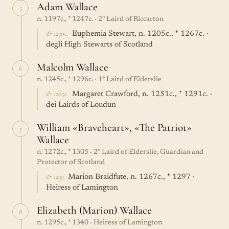
Adam Wallace
5
n. 1197c., † 1247c. · 2° Laird of Riccarton
& 1230c.
Euphemia Stewart, n. 1205c., † 1267c. ·
degli High Stewarts of Scotland
Malcolm Wallace
6
n. 1245c., † 1296c. · 1° Laird of Elderslie
& 1265c.
Margaret Crawford, n. 1251c., † 1291c. ·
dei Lairds of Loudun
William «Braveheart», «The Patriot»
7
Wallace
n. 1272c., † 1305 · 2° Laird of Elderslie, Guardian and
Protector of Scotland
& 1297
Marion Braidfute, n. 1267c., † 1297 ·
Heiress of Lamington
Elizabeth (Marion) Wallace
8
n. 1295c., † 1340 · Heiress of Lamington