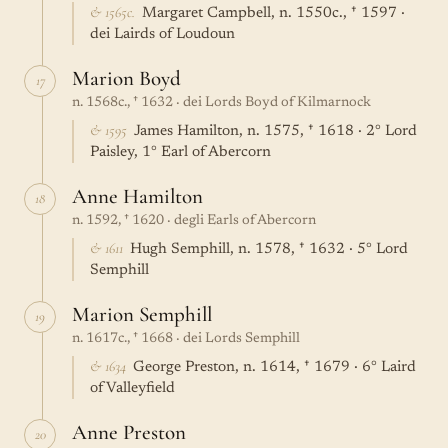
& 1565c.
Margaret Campbell, n. 1550c., † 1597 ·
dei Lairds of Loudoun
Marion Boyd
17
n. 1568c., † 1632 · dei Lords Boyd of Kilmarnock
& 1595
James Hamilton, n. 1575, † 1618 · 2° Lord
Paisley, 1° Earl of Abercorn
Anne Hamilton
18
n. 1592, † 1620 · degli Earls of Abercorn
& 1611
Hugh Semphill, n. 1578, † 1632 · 5° Lord
Semphill
Marion Semphill
19
n. 1617c., † 1668 · dei Lords Semphill
& 1634
George Preston, n. 1614, † 1679 · 6° Laird
of Valleyfield
Anne Preston
20