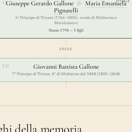
VI
Giuseppe Gerardo Gallone
&
Maria Emanuela
ATTUALE
Pignatelli
6° Principe di Tricase (1766–1806) · erede di Moliterno e
Marsiconovo
Nozze 1796 — 5 figli
EREDE
VII
Giovanni Battista Gallone
7° Principe di Tricase, 4° di Moliterno dal 1848 (1800–1868)
oghi della memoria