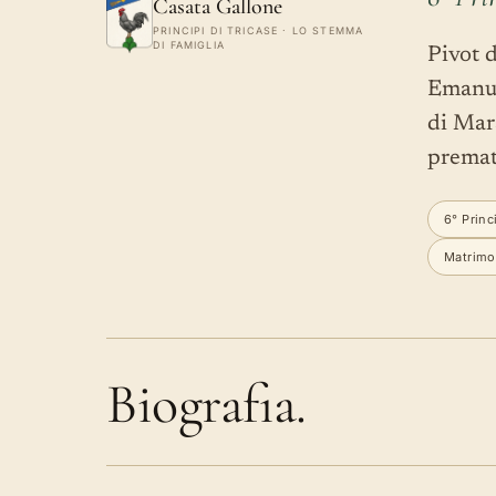
Casata Gallone
PRINCIPI DI TRICASE · LO STEMMA
DI FAMIGLIA
Pivot 
Emanuel
di Mar
premat
6° Princ
Matrimon
Biografia.