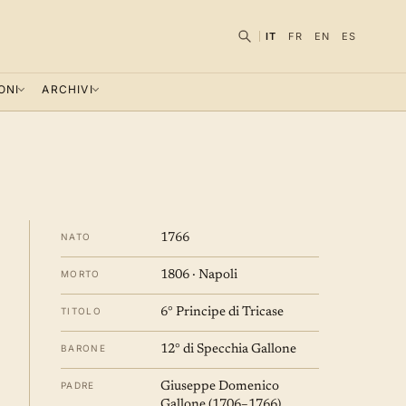
IT
FR
EN
ES
ONI
ARCHIVI
NATO
1766
MORTO
1806 · Napoli
TITOLO
6° Principe di Tricase
BARONE
12° di Specchia Gallone
PADRE
Giuseppe Domenico
Gallone (1706–1766)