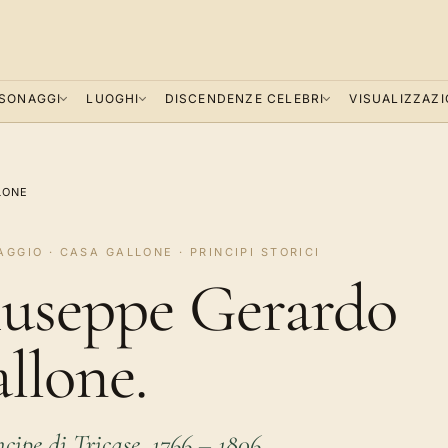
SONAGGI
LUOGHI
DISCENDENZE CELEBRI
VISUALIZZAZI
LONE
GGIO · CASA GALLONE · PRINCIPI STORICI
useppe Gerardo
llone.
ncipe di Tricase, 1766 – 1806.