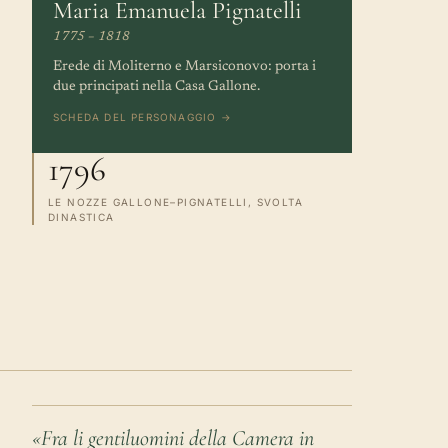
Maria Emanuela Pignatelli
1775 – 1818
Erede di Moliterno e Marsiconovo: porta i
due principati nella Casa Gallone.
SCHEDA DEL PERSONAGGIO →
1796
LE NOZZE GALLONE–PIGNATELLI, SVOLTA
DINASTICA
«Fra li gentiluomini della Camera in