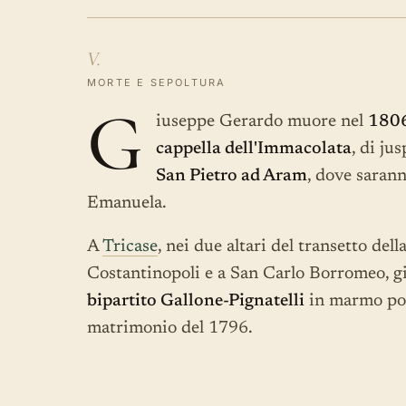
V.
MORTE E SEPOLTURA
G
iuseppe Gerardo muore nel
180
cappella dell'Immacolata
, di ju
San Pietro ad Aram
, dove sarann
Emanuela.
A
Tricase
, nei due altari del transetto del
Costantinopoli e a San Carlo Borromeo, gi
bipartito Gallone-Pignatelli
in marmo pol
matrimonio del 1796.