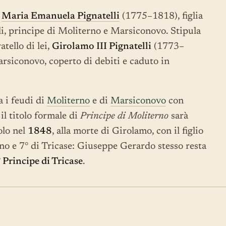
a
Maria Emanuela Pignatelli
(1775–1818), figlia
li, principe di Moliterno e Marsiconovo. Stipula
atello di lei,
Girolamo III Pignatelli
(1773–
arsiconovo, coperto di debiti e caduto in
 i feudi di
Moliterno
e di
Marsiconovo
con
il titolo formale di
Principe di Moliterno
sarà
olo nel
1848
, alla morte di Girolamo, con il figlio
rno e 7° di Tricase: Giuseppe Gerardo stesso resta
 Principe di Tricase
.