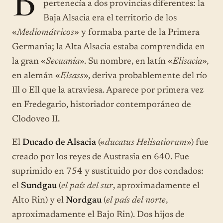
B
pertenecía a dos provincias diferentes: la
Baja Alsacia era el territorio de los
«
Mediomátricos
» y formaba parte de la Primera
Germania; la Alta Alsacia estaba comprendida en
la gran «
Secuania
». Su nombre, en latín «
Elisacia
»,
en alemán «
Elsass
», deriva probablemente del río
Ill o Ell que la atraviesa. Aparece por primera vez
en Fredegario, historiador contemporáneo de
Clodoveo II.
El
Ducado de Alsacia
(«
ducatus Helisatiorum
») fue
creado por los reyes de Austrasia en 640. Fue
suprimido en 754 y sustituido por dos condados:
el
Sundgau
(
el país del sur
, aproximadamente el
Alto Rin) y el
Nordgau
(
el país del norte
,
aproximadamente el Bajo Rin). Dos hijos de