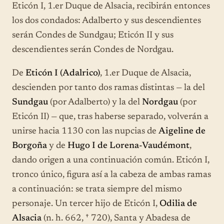
Eticón I, 1.er Duque de Alsacia, recibirán entonces
los dos condados: Adalberto y sus descendientes
serán Condes de Sundgau; Eticón II y sus
descendientes serán Condes de Nordgau.
De
Eticón I (Adalrico)
, 1.er Duque de Alsacia,
descienden por tanto dos ramas distintas — la del
Sundgau
(por Adalberto) y la del
Nordgau
(por
Eticón II) — que, tras haberse separado, volverán a
unirse hacia 1130 con las nupcias de
Aigeline de
Borgoña
y de
Hugo I de Lorena-Vaudémont
,
dando origen a una continuación común. Eticón I,
tronco único, figura así a la cabeza de ambas ramas
a continuación: se trata siempre del mismo
personaje. Un tercer hijo de Eticón I,
Odilia de
Alsacia
(n. h. 662, † 720), Santa y Abadesa de