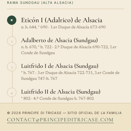
RAMA SUNDGAU (ALTA ALSACIA)
Eticón I (Adalrico) de Alsacia
★
n. h. 644, † 690 · 1.er Duque de Alsacia 673-690
Adalberto de Alsacia (Sundgau)
2
n. h. 670, † h. 722 · 2.º Duque de Alsacia 690-722, 1.er
Conde de Sundgau
Luitfrido I de Alsacia (Sundgau)
3
† h. 767 · 3.er Duque de Alsacia 722-731, 3.er Conde de
Sundgau 747-h. 767
Luitfrido II de Alsacia (Sundgau)
4
† 802 · 4.º Conde de Sundgau h. 767-802
Hugo «de Tours», «el Desconfiado», de
5
© 2026 PRINCIPE DI TRICASE — SITIO OFICIAL DE LA FAMILIA
Alsacia (Sundgau)
CONTACT@PRINCIPEDITRICASE.COM
n. h. 775, † 837 · 5.º Conde de Sundgau 802-837, 1.er