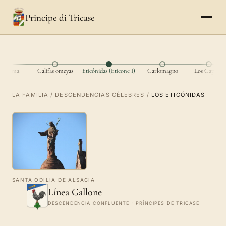
Principe di Tricase
Mahoma
Califas omeyas
Eticónidas (Eticone I)
Carlomagno
Los Capetos
LA FAMILIA
/
DESCENDENCIAS CÉLEBRES
/
LOS ETICÓNIDAS
SANTA ODILIA DE ALSACIA
Línea Gallone
DESCENDENCIA CONFLUENTE · PRÍNCIPES DE TRICASE