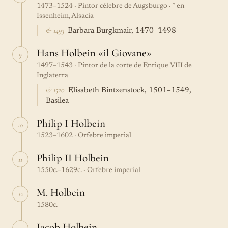
1473–1524 · Pintor célebre de Augsburgo · † en
Issenheim, Alsacia
& 1493
Barbara Burgkmair, 1470–1498
Hans Holbein «il Giovane»
9
1497–1543 · Pintor de la corte de Enrique VIII de
Inglaterra
& 1520
Elisabeth Bintzenstock, 1501–1549,
Basilea
Philip I Holbein
10
1523–1602 · Orfebre imperial
Philip II Holbein
11
1550c.–1629c. · Orfebre imperial
M. Holbein
12
1580c.
Jacob Holbein