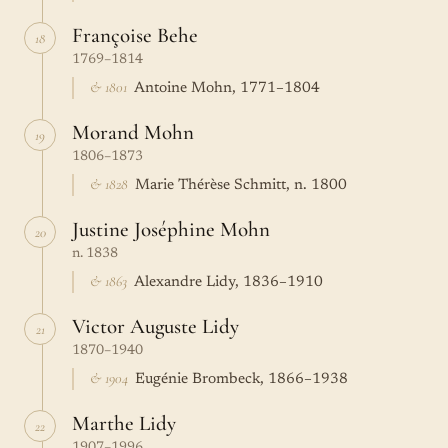
Françoise Behe
18
1769–1814
& 1801
Antoine Mohn, 1771–1804
Morand Mohn
19
1806–1873
& 1828
Marie Thérèse Schmitt, n. 1800
Justine Joséphine Mohn
20
n. 1838
& 1863
Alexandre Lidy, 1836–1910
Victor Auguste Lidy
21
1870–1940
& 1904
Eugénie Brombeck, 1866–1938
Marthe Lidy
22