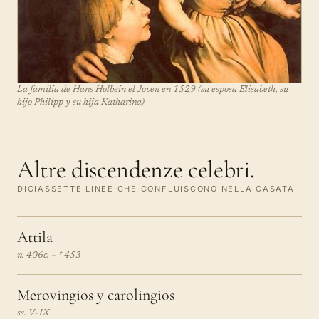
La familia de Hans Holbein el Joven en 1529 (su esposa Elisabeth, su
hijo Philipp y su hija Katharina)
Altre discendenze celebri.
DICIASSETTE LINEE CHE CONFLUISCONO NELLA CASATA
Attila
n. 406c. – † 453
Merovingios y carolingios
ss. V–IX