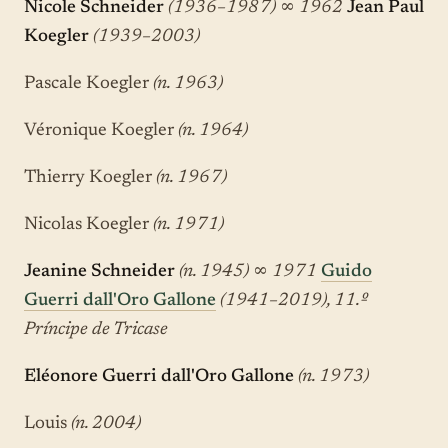
Nicole Schneider
(1936–1987)
∞
1962
Jean Paul
Koegler
(1939–2003)
Pascale Koegler
(n. 1963)
Véronique Koegler
(n. 1964)
Thierry Koegler
(n. 1967)
Nicolas Koegler
(n. 1971)
Jeanine Schneider
(n. 1945)
∞
1971
Guido
Guerri dall'Oro Gallone
(1941–2019), 11.º
Príncipe de Tricase
Eléonore Guerri dall'Oro Gallone
(n. 1973)
Louis
(n. 2004)