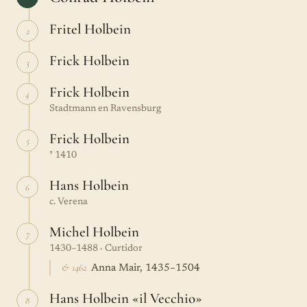
Fritel Holbein
2
Frick Holbein
3
Frick Holbein
4
Stadtmann en Ravensburg
Frick Holbein
5
† 1410
Hans Holbein
6
c. Verena
Michel Holbein
7
1430–1488 · Curtidor
& 1462
Anna Mair, 1435–1504
Hans Holbein «il Vecchio»
8