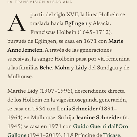
LA TRANSMISIÓN ALSACIANA
A
partir del siglo XVII, la línea Holbein se
traslada hacia
Eglingen
y Alsacia.
Franciscus Holbein (1645–1712),
burgués de Eglingen, se casa en 1671 con
Marie
Anne Jemelen
. A través de las generaciones
sucesivas, la sangre Holbein pasa por vía femenina
a las familias
Behe
,
Mohn
y
Lidy
del Sundgau y de
Mulhouse.
Marthe Lidy (1907–1996), descendiente directa
de los Holbein en la vigesimosegunda generación,
se casa en 1934 con
Louis Schneider
(1891–
1964) en Mulhouse. Su hija
Jeanine Schneider
(n.
1945) se casa en 1971 con
Guido Guerri dall'Oro
Gallone
(1941–2019), 11.º Príncipe de
Tricase
.