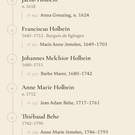
13
n. 1618
& 1645
Anna Greuzing, n. 1624
Franciscus Holbein
14
1645–1712 · Burgués de Eglingen
& 1671
Marie Anne Jemelen, 1649–1703
Johannes Melchior Holbein
15
1680–1751
& 1707
Barbe Marer, 1680–1742
Anne Marie Holbein
16
n. 1712
& 1737
Jean Adam Behe, 1717–1761
Thiébaud Behe
17
1742–1790
& 1769
Anne Marie Jemelen, 1746–1793