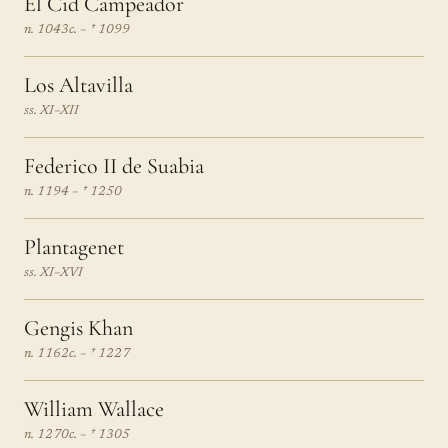
El Cid Campeador
n. 1043c. – † 1099
Los Altavilla
ss. XI–XII
Federico II de Suabia
n. 1194 – † 1250
Plantagenet
ss. XI–XVI
Gengis Khan
n. 1162c. – † 1227
William Wallace
n. 1270c. – † 1305