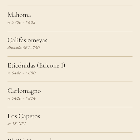
Mahoma
n. 570c. – † 632
Califas omeyas
dinastía 661–750
Eticónidas (Eticone I)
n. 644c. – † 690
Carlomagno
n. 742c. – † 814
Los Capetos
ss. IX–XIV