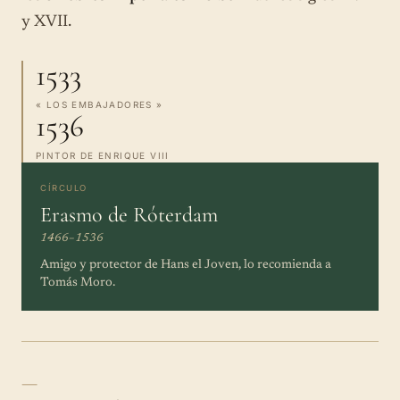
y XVII.
1533
« LOS EMBAJADORES »
1536
PINTOR DE ENRIQUE VIII
CÍRCULO
Erasmo de Róterdam
1466–1536
Amigo y protector de Hans el Joven, lo recomienda a
Tomás Moro.
—