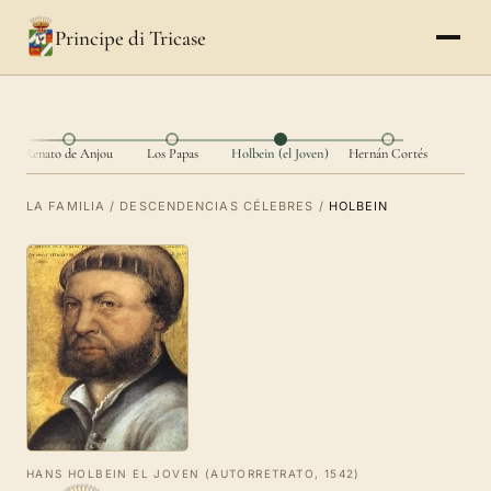
Principe di Tricase
ce
Renato de Anjou
Los Papas
Holbein (el Joven)
Hernán Cortés
LA FAMILIA
/
DESCENDENCIAS CÉLEBRES
/
HOLBEIN
HANS HOLBEIN EL JOVEN (AUTORRETRATO, 1542)