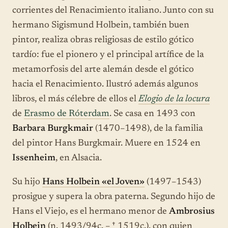
corrientes del Renacimiento italiano. Junto con su
hermano Sigismund Holbein, también buen
pintor, realiza obras religiosas de estilo gótico
tardío: fue el pionero y el principal artífice de la
metamorfosis del arte alemán desde el gótico
hacia el Renacimiento. Ilustró además algunos
libros, el más célebre de ellos el
Elogio de la locura
de
Erasmo de Róterdam
. Se casa en 1493 con
Barbara Burgkmair
(1470–1498), de la familia
del pintor Hans Burgkmair. Muere en 1524 en
Issenheim
, en Alsacia.
Su hijo
Hans Holbein «el Joven»
(1497–1543)
prosigue y supera la obra paterna. Segundo hijo de
Hans el Viejo, es el hermano menor de
Ambrosius
Holbein
(n. 1493/94c. – † 1519c.), con quien