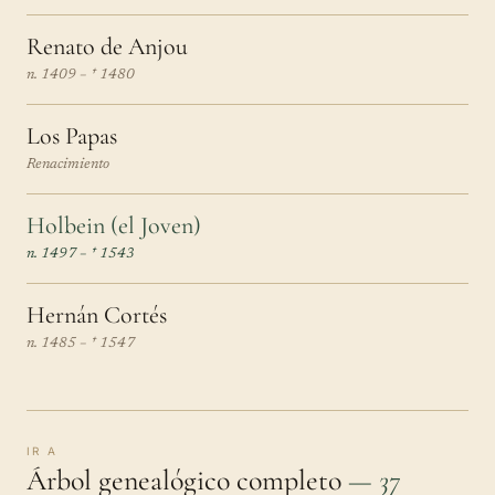
Renato de Anjou
n. 1409 – † 1480
Los Papas
Renacimiento
Holbein (el Joven)
n. 1497 – † 1543
Hernán Cortés
n. 1485 – † 1547
IR A
Árbol genealógico completo
— 37