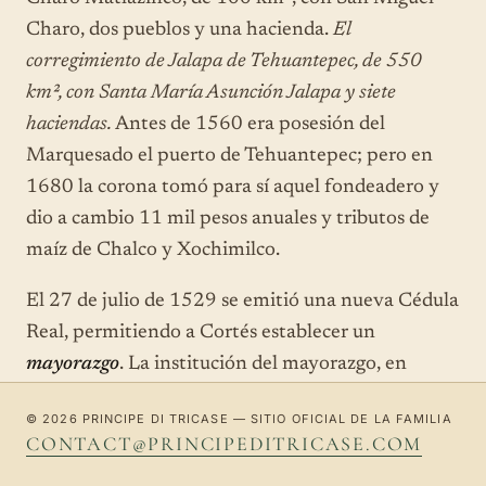
Charo, dos pueblos y una hacienda.
El
corregimiento de Jalapa de Tehuantepec, de 550
km², con Santa María Asunción Jalapa y siete
haciendas.
Antes de 1560 era posesión del
Marquesado el puerto de Tehuantepec; pero en
1680 la corona tomó para sí aquel fondeadero y
dio a cambio 11 mil pesos anuales y tributos de
maíz de Chalco y Xochimilco.
El 27 de julio de 1529 se emitió una nueva Cédula
Real, permitiendo a Cortés establecer un
mayorazgo
. La institución del mayorazgo, en
1535, garantizó la permanencia del Marquesado,
© 2026 PRINCIPE DI TRICASE — SITIO OFICIAL DE LA FAMILIA
en cuanto involucró la mayor parte de las
CONTACT@PRINCIPEDITRICASE.COM
propiedades de Cortés, haciéndolas heredables,