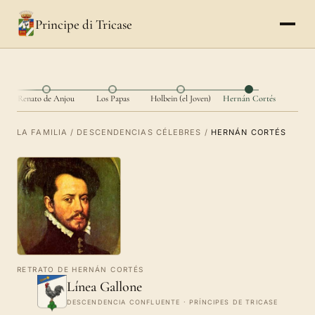
Principe di Tricase
ce
Renato de Anjou
Los Papas
Holbein (el Joven)
Hernán Cortés
LA FAMILIA
/
DESCENDENCIAS CÉLEBRES
/
HERNÁN CORTÉS
RETRATO DE HERNÁN CORTÉS
Línea Gallone
DESCENDENCIA CONFLUENTE · PRÍNCIPES DE TRICASE