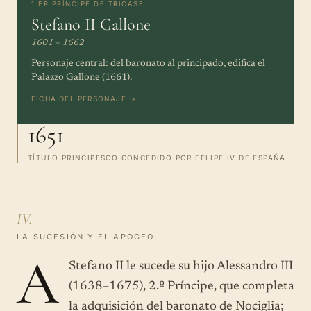
1.ER PRÍNCIPE DE TRICASE
Stefano II Gallone
1601 – 1662
Personaje central: del baronato al principado, edifica el
Palazzo Gallone (1661).
FICHA DEL PERSONAJE →
1651
TÍTULO PRINCIPESCO CONCEDIDO POR FELIPE IV DE ESPAÑA
IV.
LA SUCESIÓN Y EL APOGEO
A
Stefano II le sucede su hijo Alessandro III
(1638–1675), 2.º Príncipe, que completa
la adquisición del baronato de Nociglia;