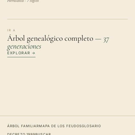
Heráldica · 7 siglos
IR A
Árbol genealógico completo
— 37
generaciones
EXPLORAR →
ÁRBOL FAMILIAR
MAPA DE LOS FEUDOS
GLOSARIO
DECRETO 1999
BUSCAR