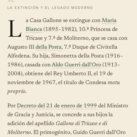
LA EXTINCIÓN Y EL LEGADO MODERNO
L
a Casa Gallone se extingue con
Maria
Bianca
(1895–1982), 10.ª Princesa de
Tricase y 7.ª de Moliterno, que se casa con
Augusto III
della Posta
, 7.º Duque de Civitella
Alfedena. Su hija, Simonetta della Posta (1916–
1986), casada con
Aldo Guerri dall'Oro
(1913–
2004), obtiene del Rey Umberto II, el 19 de
noviembre de 1967, el título de Condesa
motu
proprio
.
Por
Decreto del 21 de enero de 1999
del Ministro
de Gracia y Justicia, se concede a sus hijos la
adición del apellido
Gallone di Tricase e di
Moliterno
. El primogénito, Guido Guerri dall'Oro