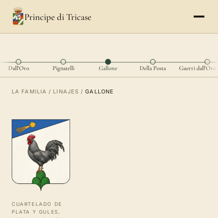
Principe di Tricase
Dall'Oro
Pignatelli
Gallone
Della Posta
Guerri dall'Oro
LA FAMILIA
/
LINAJES
/
GALLONE
CUARTELADO DE
PLATA Y GULES,